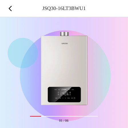
JSQ30-16LT3BWU1
01
/
06