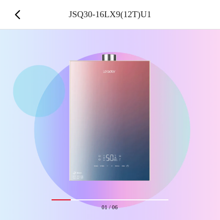
JSQ30-16LX9(12T)U1
01
/
06