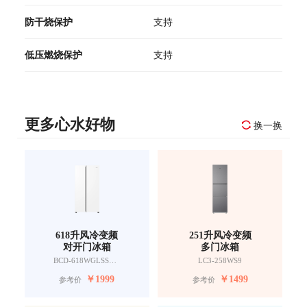
防干烧保护
支持
低压燃烧保护
支持
更多心水好物
换一换
618升风冷变频
251升风冷变频
对开门冰箱
多门冰箱
BCD-618WGLSSEDW9
LC3-258WS9
￥
1999
￥
1499
参考价
参考价