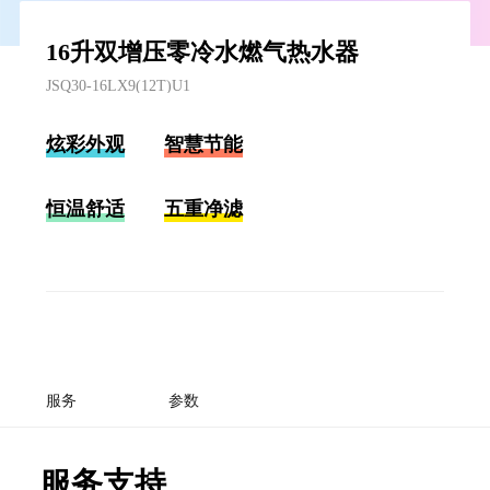
16升双增压零冷水燃气热水器
JSQ30-16LX9(12T)U1
炫彩外观
智慧节能
恒温舒适
五重净滤
服务
参数
服务支持