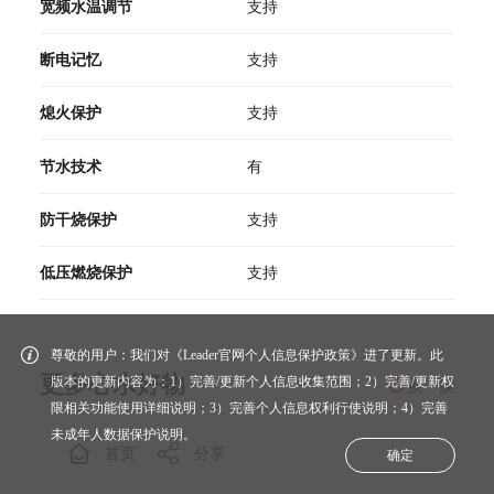
宽频水温调节
支持
断电记忆
支持
熄火保护
支持
节水技术
有
防干烧保护
支持
低压燃烧保护
支持
尊敬的用户：我们对《Leader官网个人信息保护政策》进了更新。此
更多心水好物
版本的更新内容为：1）完善/更新个人信息收集范围；2）完善/更新权
换一换
限相关功能使用详细说明；3）完善个人信息权利行使说明；4）完善
未成年人数据保护说明。
首页
分享
确定