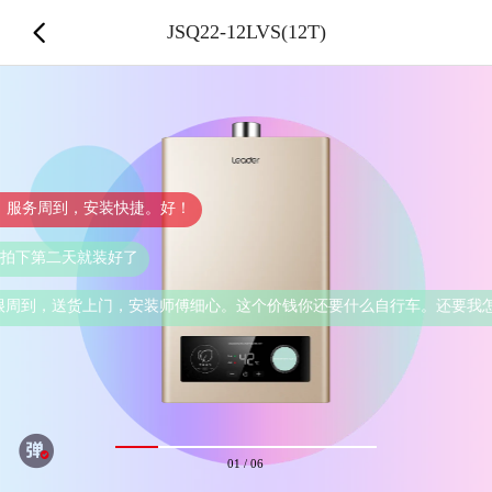
JSQ22-12LVS(12T)
！
买
师傅细心。这个价钱你还要什么自行车。还要我怎么夸
01
/
06