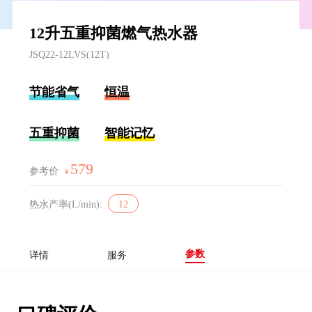
12升五重抑菌燃气热水器
JSQ22-12LVS(12T)
节能省气
恒温
五重抑菌
智能记忆
579
参考价
￥
热水产率(L/min):
12
参数
详情
服务