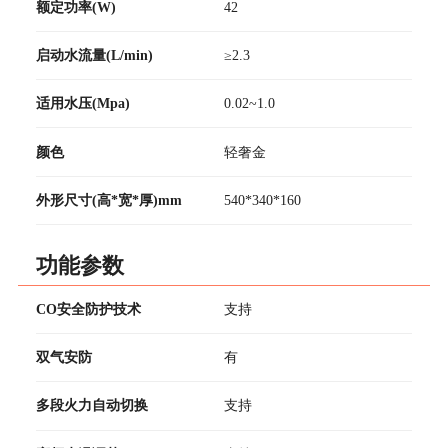
额定功率(W)
42
启动水流量(L/min)
≥2.3
适用水压(Mpa)
0.02~1.0
颜色
轻奢金
外形尺寸(高*宽*厚)mm
540*340*160
功能参数
CO安全防护技术
支持
双气安防
有
多段火力自动切换
支持