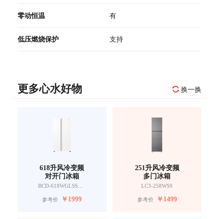
零动恒温
有
低压燃烧保护
支持
更多心水好物
换一换
618升风冷变频
251升风冷变频
对开门冰箱
多门冰箱
BCD-618WGLSSEDW9
LC3-258WS9
￥
1999
￥
1499
参考价
参考价