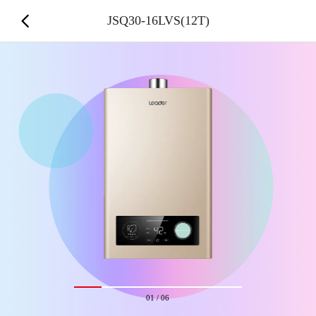
JSQ30-16LVS(12T)
01
/
06