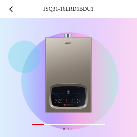
JSQ31-16LRD5BDU1
01
/
06