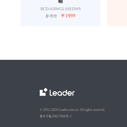
箱
BCD-618WGLSSEDW9
￥
1999
参考价
© 2012-2026 Leader.com.cn. All rights reserved.
鲁ICP备20027604号-1