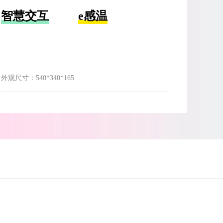
智慧交互
e感温
外观尺寸：
540*340*165