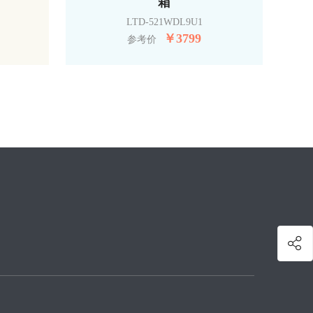
箱
LTD-521WDL9U1
￥
3799
参考价