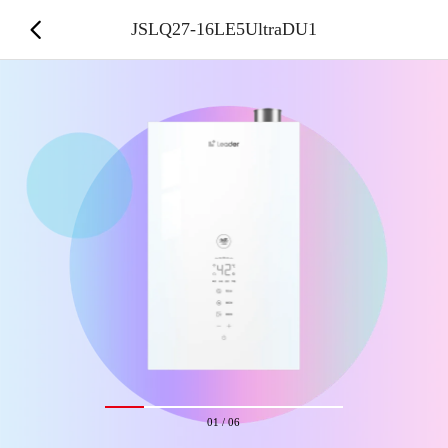
JSLQ27-16LE5UltraDU1
01
/
06