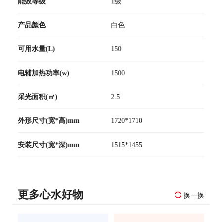
能效等级
1级
产品颜色
白色
可用水量(L)
150
电辅加热功率(w)
1500
采光面积(㎡)
2.5
外形尺寸(宽*高)mm
1720*1710
安装尺寸(宽*深)mm
1515*1455
更多心水好物
换一换