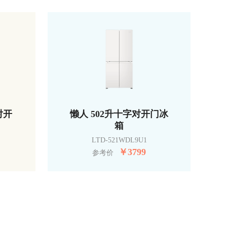
对开
懒人 502升十字对开门冰
箱
LTD-521WDL9U1
￥
3799
参考价