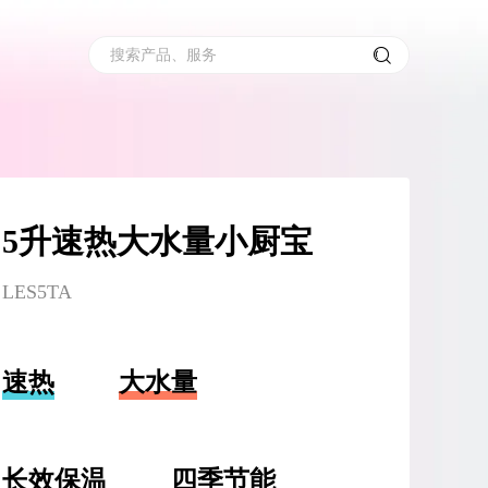
搜索产品、服务
5升速热大水量小厨宝
LES5TA
速热
大水量
长效保温
四季节能