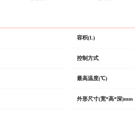
容积(L)
控制方式
最高温度(℃)
外形尺寸(宽*高*深)mm