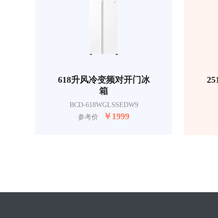
618升风冷变频对开门冰
2
箱
BCD-618WGLSSEDW9
￥
1999
参考价