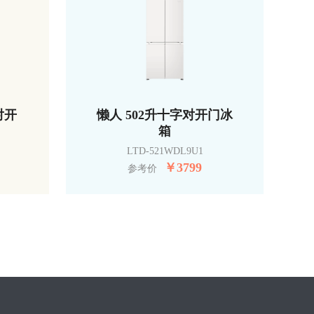
对开
懒人 502升十字对开门冰
箱
LTD-521WDL9U1
￥
3799
参考价