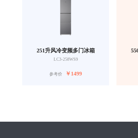
251升风冷变频多门冰箱
5
LC3-258WS9
￥
1499
参考价