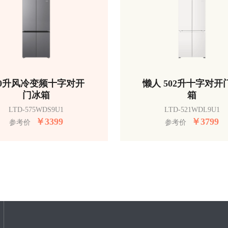
50升风冷变频十字对开
懒人 502升十字对开
门冰箱
箱
LTD-575WDS9U1
LTD-521WDL9U1
￥
3399
￥
3799
参考价
参考价