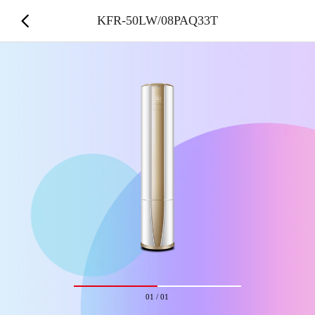
KFR-50LW/08PAQ33T
01
/
01