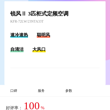
锐风Ⅱ 3匹柜式定频空调
KFR-72LW/23NTA33T
速冷速热
聪明风
自清洁
大风口
口碑
服务
参数
100
%
好评率：