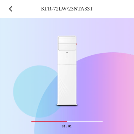
KFR-72LW/23NTA33T
01
/
01