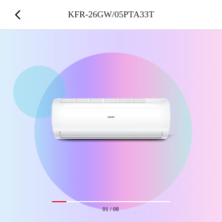
KFR-26GW/05PTA33T
01
/
08