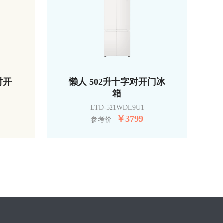
对开
懒人 502升十字对开门冰
箱
LTD-521WDL9U1
￥
3799
参考价