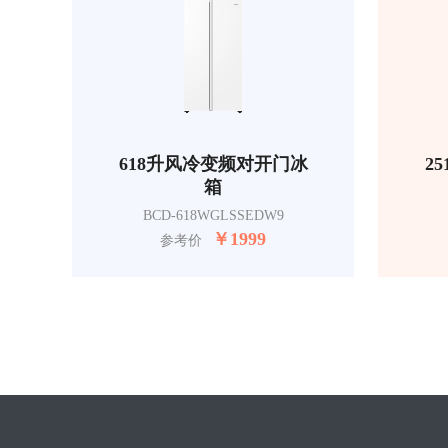
618升风冷变频对开门冰
2
箱
BCD-618WGLSSEDW9
￥
1999
参考价