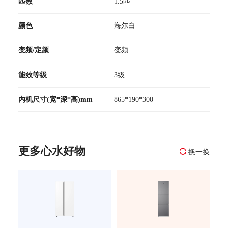
匹数
1.5匹
颜色
海尔白
变频/定频
变频
能效等级
3级
内机尺寸(宽*深*高)mm
865*190*300
更多心水好物
换一换