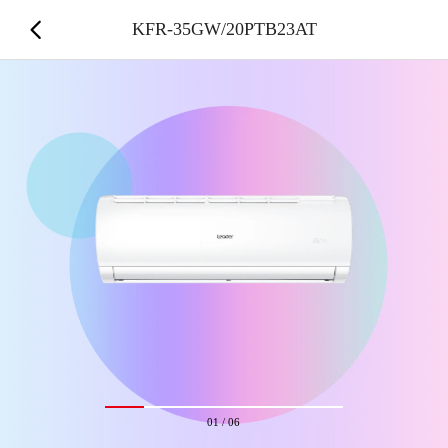
KFR-35GW/20PTB23AT
01
/
06