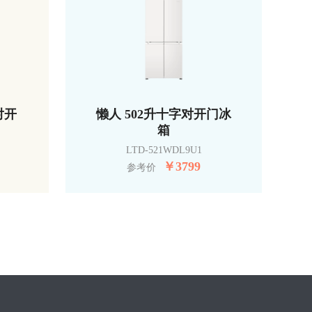
对开
懒人 502升十字对开门冰
箱
LTD-521WDL9U1
￥
3799
参考价