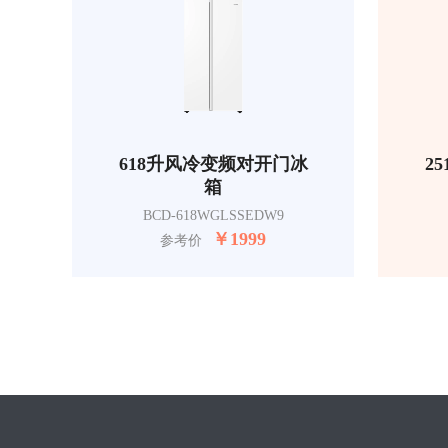
618升风冷变频对开门冰
2
箱
BCD-618WGLSSEDW9
￥
1999
参考价