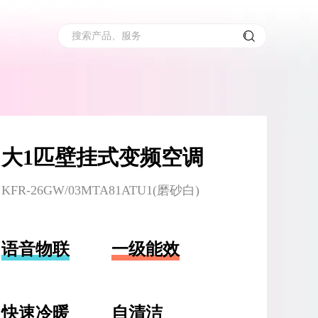
搜索产品、服务
大1匹壁挂式变频空调
KFR-26GW/03MTA81ATU1(磨砂白)
语音物联
一级能效
快速冷暖
自清洁