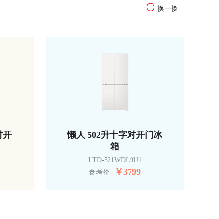
换一换
对开
懒人 502升十字对开门冰
箱
LTD-521WDL9U1
￥
3799
参考价