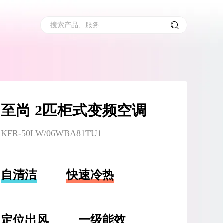
搜索产品、服务
至尚 2匹柜式变频空调
KFR-50LW/06WBA81TU1
自清洁
快速冷热
定位出风
一级能效