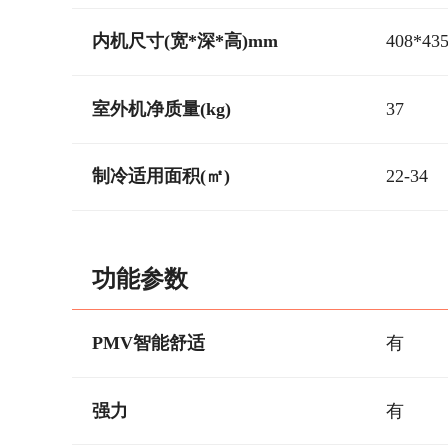
内机尺寸(宽*深*高)mm
408*43
室外机净质量(kg)
37
制冷适用面积(㎡)
22-34
功能参数
PMV智能舒适
有
强力
有