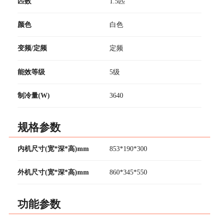
匹数
1.5匹
颜色
白色
变频/定频
定频
能效等级
5级
制冷量(W)
3640
规格参数
内机尺寸(宽*深*高)mm
853*190*300
外机尺寸(宽*深*高)mm
860*345*550
功能参数