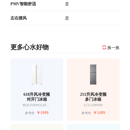
PMV智能舒适
是
左右摆风
是
更多心水好物
换一换
618升风冷变频
251升风冷变频
对开门冰箱
多门冰箱
BCD-618WGLSSEDW9
LC3-258WS9
￥
1999
￥
1499
参考价
参考价