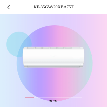
KF-35GW/20XBA75T
01
/
06