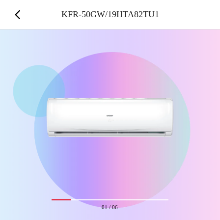
KFR-50GW/19HTA82TU1
01
/
06