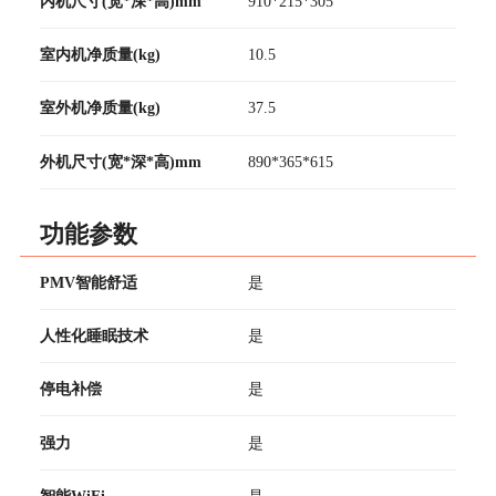
内机尺寸(宽*深*高)mm
910*215*305
室内机净质量(kg)
10.5
室外机净质量(kg)
37.5
外机尺寸(宽*深*高)mm
890*365*615
功能参数
PMV智能舒适
是
人性化睡眠技术
是
停电补偿
是
强力
是
智能WiFi
是