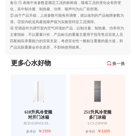
备注:①.表格中各参数是额定工况的标称值，随着工况的变化会有所变
化，其中制冷量、制热量、功率、噪声均为出厂前所测。
②.由于产品升级，上述参数可能有所调整，请以收到的产品铭牌参数为
准。③室内机送风最低噪声值为实验室特定工况测得。
④.空调器作为调节室内空气环境的产品，以制冷量、制热量、功率等为
主要指标，不以重量计价，产品标注的重量主要用于指导售后安装人员
匹配相应承重能力的安装支架，考虑安全性一般标注重量的最大值，和
产品实际重量会存在差异，不影响使用效果。
更多心水好物
换一换
618升风冷变频
251升风冷变频
对开门冰箱
多门冰箱
BCD-618WGLSSEDW9
LC3-258WS9
￥
1999
￥
1499
参考价
参考价