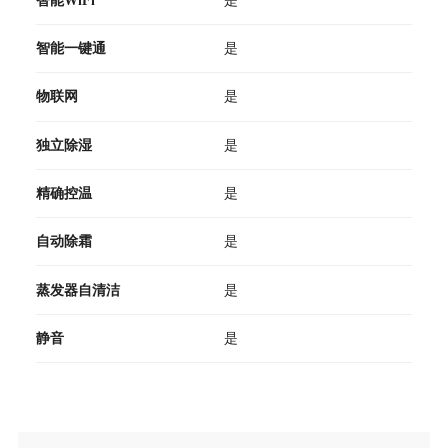
智能一键通
是
物联网
是
独立除湿
是
精确控温
是
自动除霜
是
蒸发器自清洁
是
静音
是