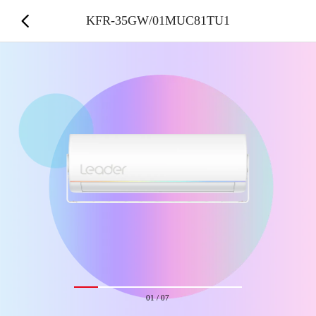
KFR-35GW/01MUC81TU1
01
/
07