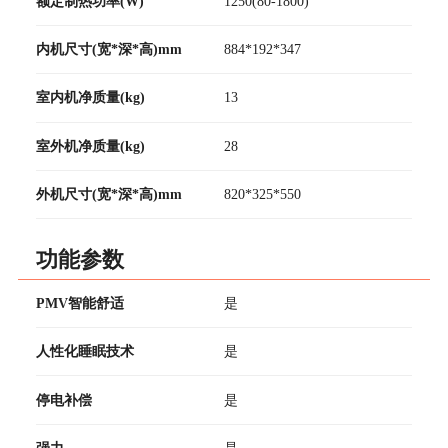
额定制热功率(W)
1250(80-1800)
内机尺寸(宽*深*高)mm
884*192*347
室内机净质量(kg)
13
室外机净质量(kg)
28
外机尺寸(宽*深*高)mm
820*325*550
功能参数
PMV智能舒适
是
人性化睡眠技术
是
停电补偿
是
强力
是