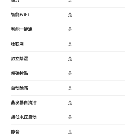
智能WiFi
是
智能一键通
是
物联网
是
独立除湿
是
精确控温
是
自动除霜
是
蒸发器自清洁
是
超低电压启动
是
静音
是