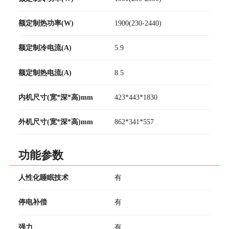
额定制热功率(W)
1900(230-2440)
额定制冷电流(A)
5.9
额定制热电流(A)
8.5
内机尺寸(宽*深*高)mm
423*443*1830
外机尺寸(宽*深*高)mm
862*341*557
功能参数
人性化睡眠技术
有
停电补偿
有
强力
有