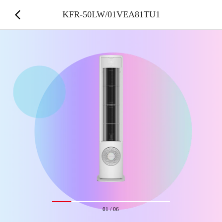
KFR-50LW/01VEA81TU1
01
/
06