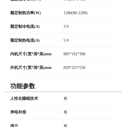
额定制热功率(W)
1280(80-2200)
额定制冷电流(A)
3.9
额定制热电流(A)
5.9
内机尺寸(宽*深*高)mm
885*192*300
外机尺寸(宽*深*高)mm
820*325*550
功能参数
人性化睡眠技术
有
停电补偿
有
强力
有