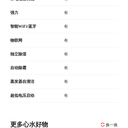
强力
有
智能WiFi/蓝牙
有
物联网
有
独立除湿
有
自动除霜
有
蒸发器自清洁
有
超低电压启动
有
更多心水好物
换一换