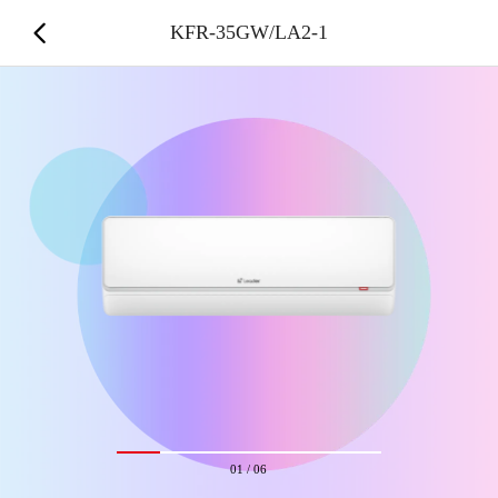
KFR-35GW/LA2-1
01
/
06