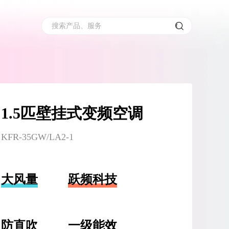
搜索产品、服务
1.5匹壁挂式变频空调
KFR-35GW/LA2-1
大风量
跃频科技
防直吹
一级能效