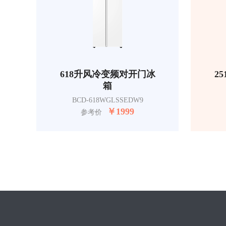
618升风冷变频对开门冰
2
箱
BCD-618WGLSSEDW9
￥
1999
参考价