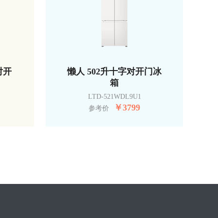
对开
懒人 502升十字对开门冰
箱
LTD-521WDL9U1
￥
3799
参考价