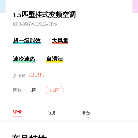
1.5匹壁挂式变频空调
KFR-35GW/LXCA-1Pro
超一级能效
大风量
速冷速热
自清洁
2299
参考价
￥
匹数:
1匹
1.5匹
详情
服务
参数