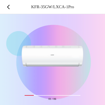
KFR-35GW/LXCA-1Pro
01
/
06