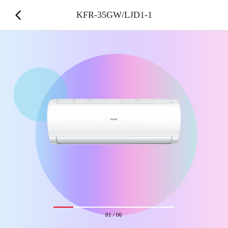
KFR-35GW/LJD1-1
01
/
06