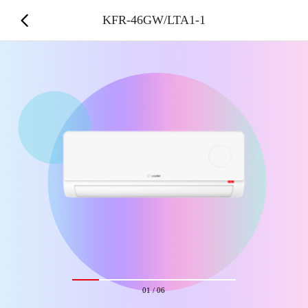
KFR-46GW/LTA1-1
01
/
06