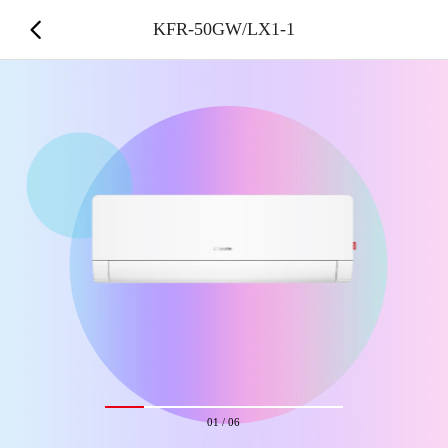
KFR-50GW/LX1-1
01
/
06