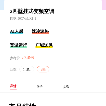
2匹壁挂式变频空调
KFR-50GW/LX1-1
AI人感
速冷速热
宽温运行
广域送风
3499
参考价
￥
匹数:
1.5匹
2匹
详情
服务
参数