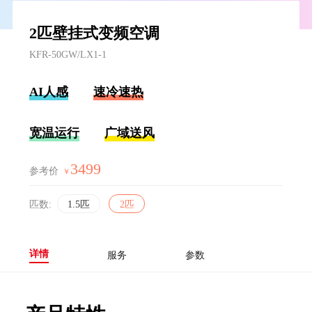
2匹壁挂式变频空调
KFR-50GW/LX1-1
AI人感
速冷速热
宽温运行
广域送风
3499
参考价
￥
匹数:
1.5匹
2匹
详情
服务
参数