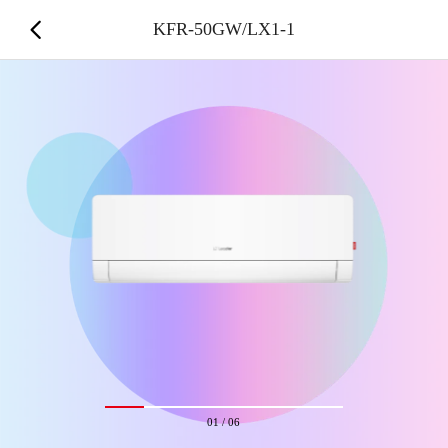
KFR-50GW/LX1-1
01
/
06