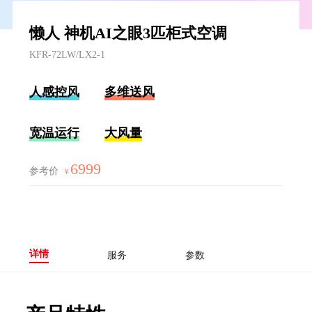
懒人 神机AI之眼3匹柜式空调
KFR-72LW/LX2-1
人感控风
多维送风
宽温运行
大风量
6999
参考价
￥
详情
服务
参数