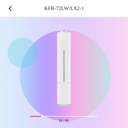
KFR-72LW/LX2-1
01
/
06