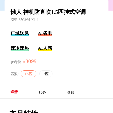
懒人 神机防直吹1.5匹挂式空调
KFR-35GW/LX1-1
广域送风
AI省电
速冷速热
AI人感
3099
参考价
￥
匹数:
1.5匹
2匹
详情
服务
参数