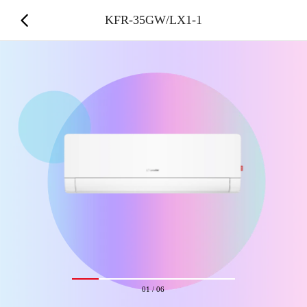
KFR-35GW/LX1-1
01
/
06