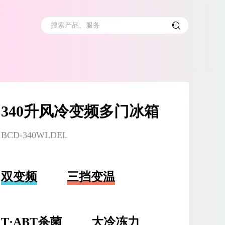
搜索产品、服务
340升风冷变频多门冰箱
BCD-340WLDEL
双变频
三挡变温
T·ABT杀菌
大冷冻力