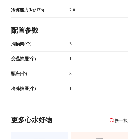
冷冻能力(kg/12h)
2.0
配置参数
搁物架(个)
3
变温抽屉(个)
1
瓶座(个)
3
冷冻抽屉(个)
1
更多心水好物
换一换