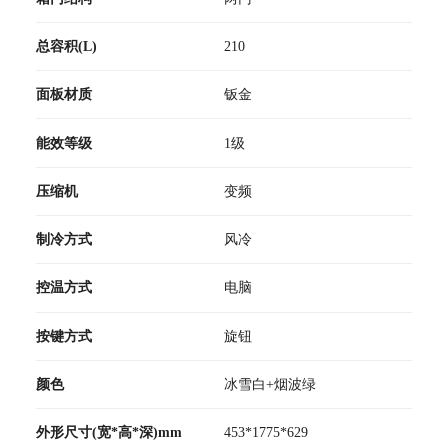
总容积(L)
210
面板材质
钣金
能效等级
1级
压缩机
变频
制冷方式
风冷
控温方式
电脑
按键方式
旋钮
颜色
冰雪白+烟波绿
外形尺寸(宽*高*深)mm
453*1775*629