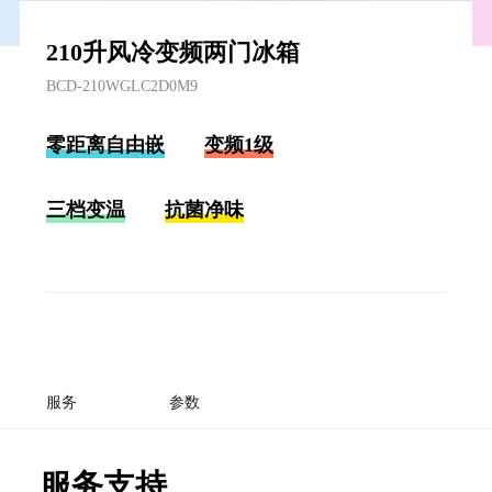
210升风冷变频两门冰箱
BCD-210WGLC2D0M9
零距离自由嵌
变频1级
三档变温
抗菌净味
服务
参数
服务支持