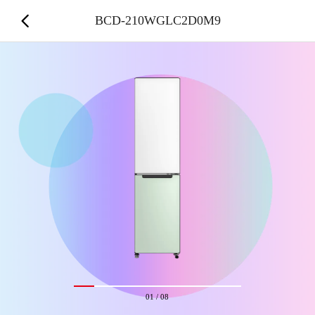
BCD-210WGLC2D0M9
01
/
08