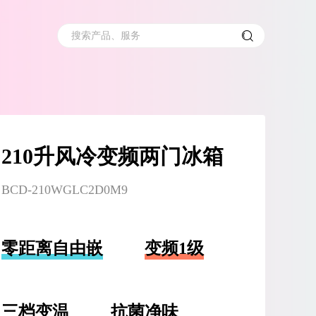
搜索产品、服务
210升风冷变频两门冰箱
BCD-210WGLC2D0M9
零距离自由嵌
变频1级
三档变温
抗菌净味