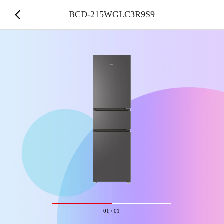
BCD-215WGLC3R9S9
01
/
01