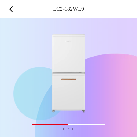
LC2-182WL9
01
/
01