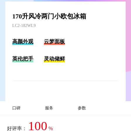
170升风冷两门小欧包冰箱
LC2-182WL9
高颜外观
云梦面板
英伦把手
灵动储鲜
口碑
服务
参数
100
%
好评率：