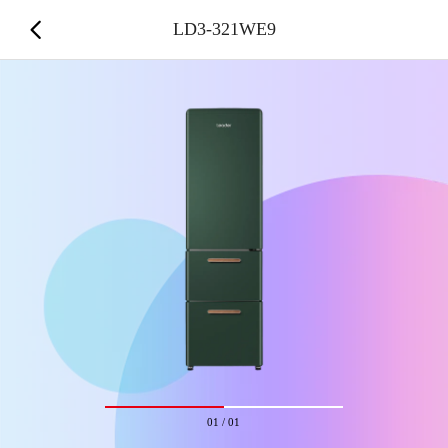
LD3-321WE9
01
/
01