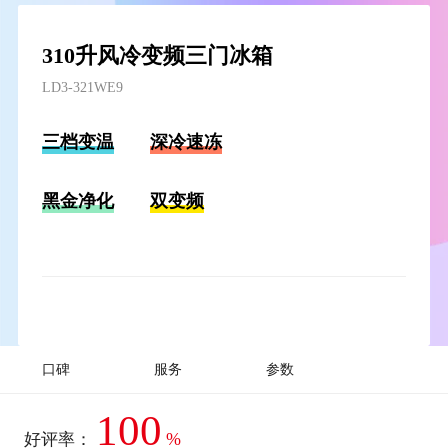
310升风冷变频三门冰箱
LD3-321WE9
三档变温
深冷速冻
黑金净化
双变频
口碑
服务
参数
100
%
好评率：