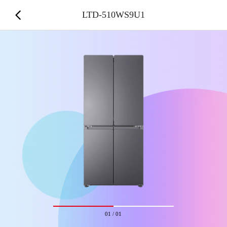
LTD-510WS9U1
01
/
01