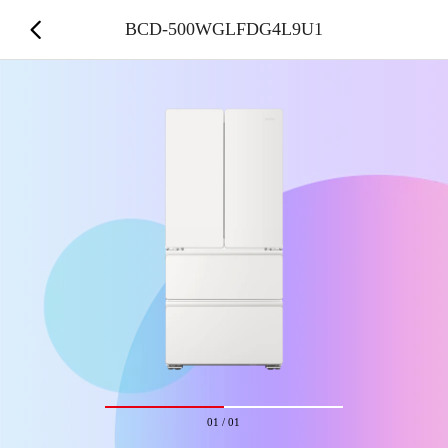
BCD-500WGLFDG4L9U1
01
/
01