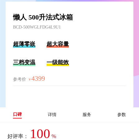
懒人 500升法式冰箱
BCD-500WGLFDG4L9U1
超薄零嵌
超大容量
三档变温
一级能效
4399
参考价
￥
口碑
详情
服务
参数
100
%
好评率：