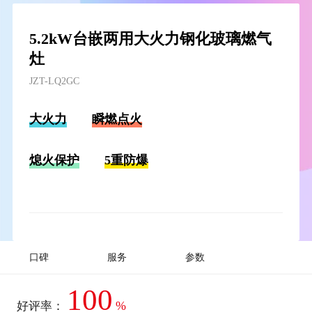
5.2kW台嵌两用大火力钢化玻璃燃气
灶
JZT-LQ2GC
大火力
瞬燃点火
熄火保护
5重防爆
口碑
服务
参数
100
%
好评率：