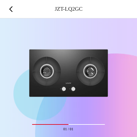
JZT-LQ2GC
01
/
01