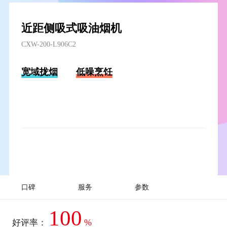
近距侧吸式吸油烟机
CXW-200-L906C2
宽域拢烟
低噪烹饪
口碑
服务
参数
100
%
好评率：