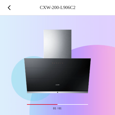
CXW-200-L906C2
01
/
01