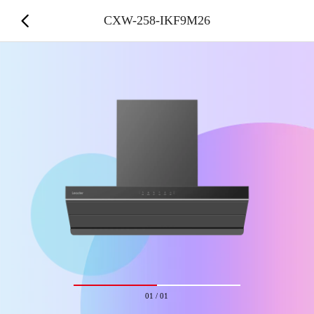
CXW-258-IKF9M26
01
/
01