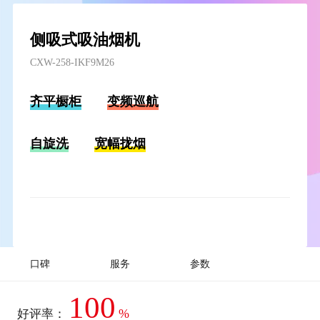
侧吸式吸油烟机
CXW-258-IKF9M26
齐平橱柜
变频巡航
自旋洗
宽幅拢烟
口碑
服务
参数
100
%
好评率：