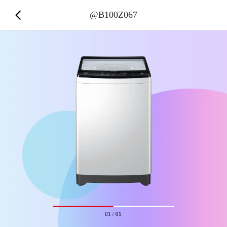
@B100Z067
01
/
01