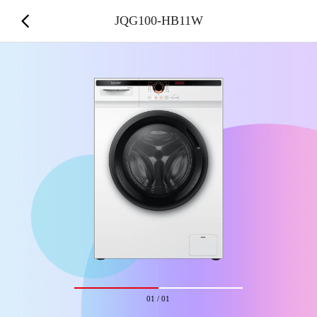
JQG100-HB11W
01
/
01