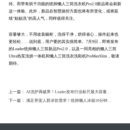
待。而带有烘干功能的统帅懒人三筒洗衣机Pro2.0新品将会刷新
这一体验。此外，新品在智慧操控方面也将有所变化，或将延
续“贴贴洗”的高人气，同样值得关注。
容量够大，不用改装橱柜，洗得干净，烘得省心，操作起来也
更轻松……说到底，用户要的其实很简单。7月9日，即将发布
的Leader统帅懒人三筒新品Pro2.0，以及一同亮相的懒人三筒
Ultra热泵洗烘一体机和懒人三筒洗衣洗鞋机ProMaxSlim，敬请
期待。
上一篇：
AI洗护再破界！Leader发布行业标尺最大容量一体三筒洗烘机
下一篇：
满足养宠人群冰饮需求！统帅懒人冰箱10分钟“冰立得”