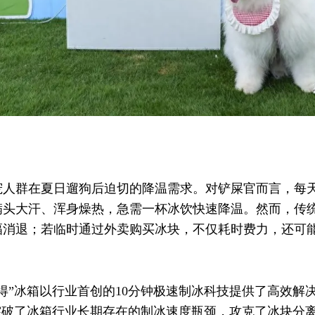
宠人群在夏日遛狗后迫切的降温需求。对铲屎官而言，每
头大汗、浑身燥热，急需一杯冰饮快速降温。然而，传统
幅消退；若临时通过外卖购买冰块，不仅耗时费力，还可
得”冰箱以行业首创的10分钟极速制冰科技提供了高效解决
突破了冰箱行业长期存在的制冰速度瓶颈，攻克了冰块分