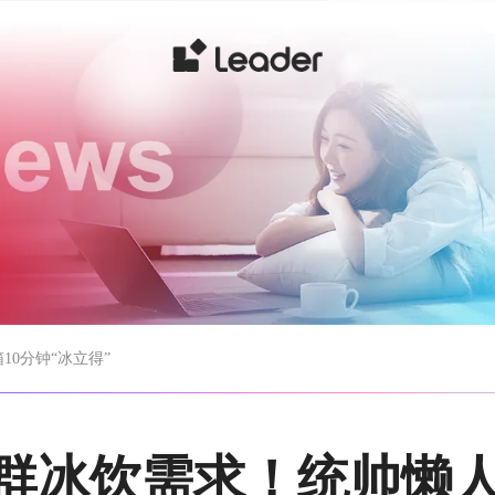
0分钟“冰立得”
群冰饮需求！统帅懒人