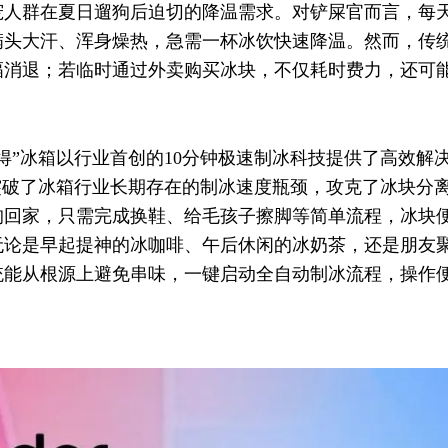
宠人群在夏日遛狗后迫切的降温需求。对铲屎官而言，每
头大汗、浑身燥热，急需一杯冰饮快速降温。然而，传统
幅消退；若临时通过外卖购买冰块，不仅耗时费力，还可
得”冰箱以行业首创的10分钟极速制冰科技提供了高效解决
突破了冰箱行业长期存在的制冰速度瓶颈，攻克了冰块分
回家，只需完成换鞋、给毛孩子擦脚等简单流程，冰块便
无论是早起提神的冰咖啡、午后休闲的冰奶茶，还是朋友
统能从根源上避免串味，一键启动全自动制冰流程，操作