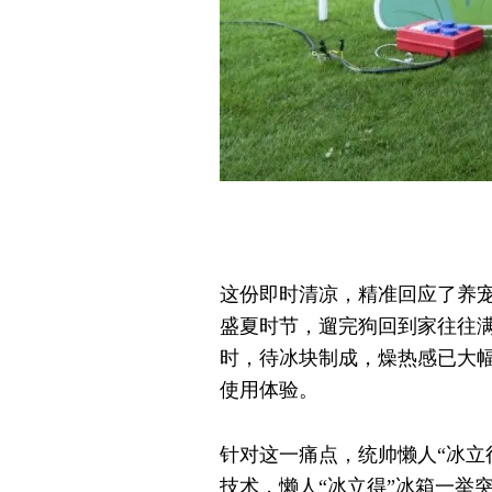
这份即时清凉，精准回应了养
盛夏时节，遛完狗回到家往往满
时，待冰块制成，燥热感已大
使用体验。
针对这一痛点，统帅懒人“冰立
技术，懒人“冰立得”冰箱一举