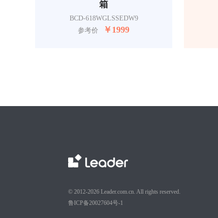
箱
BCD-618WGLSSEDW9
￥
1999
参考价
© 2012-2026 Leader.com.cn. All rights reserved.
鲁ICP备20027604号-1