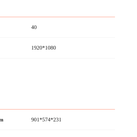
40
1920*1080
m
901*574*231