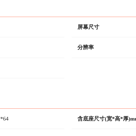
屏幕尺寸
分辨率
7*64
含底座尺寸(宽*高*厚)m