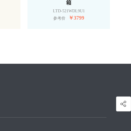
箱
LTD-521WDL9U1
￥
3799
参考价