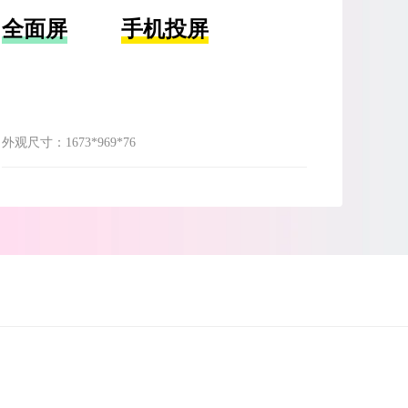
全面屏
手机投屏
外观尺寸：
1673*969*76