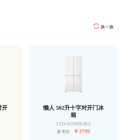
换一换
对开
懒人 502升十字对开门冰
箱
LTD-521WDL9U1
￥
3799
参考价