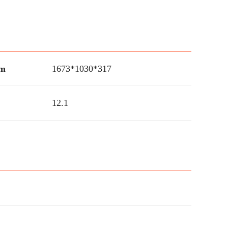
m
1673*1030*317
12.1