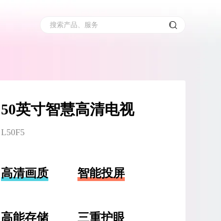
搜索产品、服务
50英寸智慧高清电视
L50F5
高清画质
智能投屏
高能存储
三重护眼