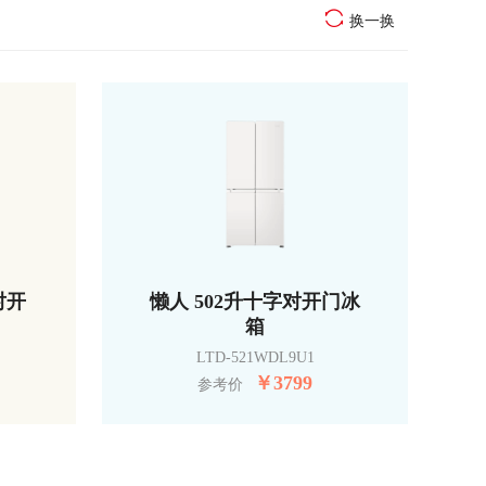
换一换
对开
懒人 502升十字对开门冰
箱
LTD-521WDL9U1
￥
3799
参考价